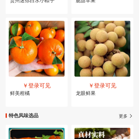
贵州迷你白水小粽子
脆甜苹果
￥登录可见
￥登录可见
鲜美柑橘
龙眼鲜果
特色风味选品
更多