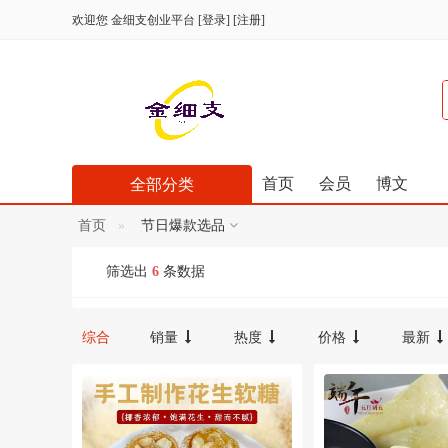
欢迎您
金细支创业平台
[
登录
] [
注册
]
首页
会员
博文
全部分类
首页
节日爆款选品
筛选出
6
条数据
综合
销量
热度
价格
最新