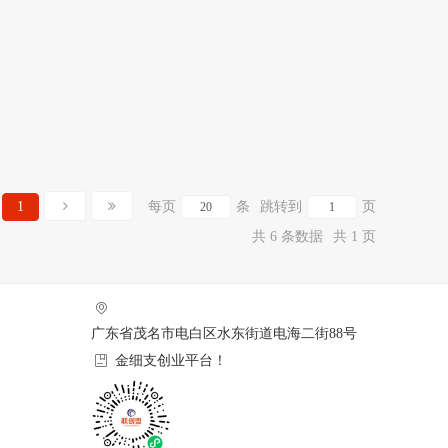
1
每页
条
跳转到
页
共 6 条数据
共 1 页
广东省茂名市电白区水东街道电海二街88号
金细支创业平台！