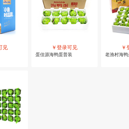
可见
￥登录可见
￥
蛋佳源海鸭蛋普装
老渔村海鸭
售价
￥登录可见
售价
￥登录