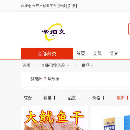
欢迎您
金细支创业平台
[
登录
] [
注册
]
首页
会员
博文
全部分类
首页
直播创业选品
食品
筛选出
7
条数据
综合
销量
热度
价格
最新