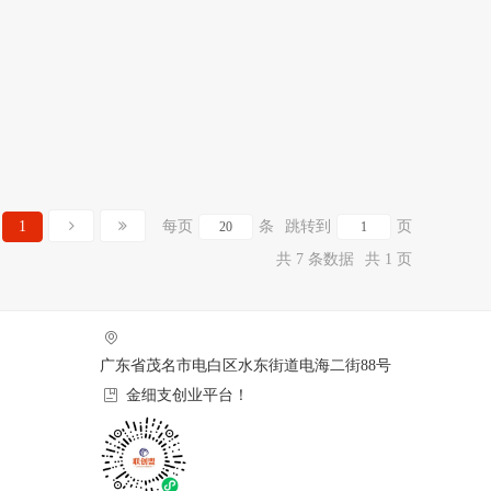
1
每页
条
跳转到
页
共 7 条数据
共 1 页
广东省茂名市电白区水东街道电海二街88号
金细支创业平台！